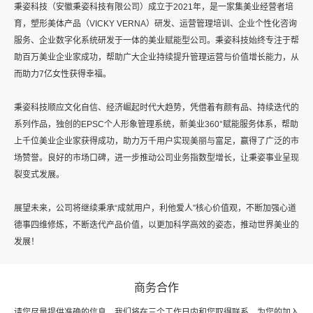
秉姿科技（安徽秉姿科技有限公司）成立于2021年，是一家集美业经营者培
育，塑形美体产品（VICKY VERNA）研发、运营管理培训、企业个性化咨询
服务、企业数字化系统研发于一体的美业赋能型公司。秉姿科技始终专注于帮
助百万美业企业家成功，帮助广大企业持续提升管理运营与价值增长能力，从
而助力7亿女性获得幸福。
秉姿科技顺应文化自信、经济崛起时代大趋势，凭借着有颜有品、持续迭代的
系列作品，独创的EPSC个人形象管理系统，新美业360°赋能服务体系，帮助
上千位美业企业家获得成功，助力万千用户实现美丽与富足，赢得了广泛的市
场赞誉。良好的市场口碑，进一步推动公司业务指数型增长，让秉姿事业呈现
裂变式发展。
展望未来，公司将继续秉承“成就用户，利他爱人”核心价值观，不断加强心道
德事四维修炼，不断迭代产品价值，以更加科学高效的姿态，推动世界美业的
发展！
商务合作
请您尽量提供准确的信息，我们将在三个工作日内和您取得联系，为您的加入